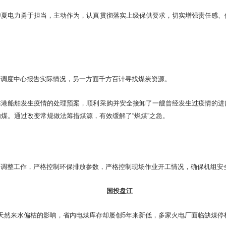
华夏电力勇于担当，主动作为，认真贯彻落实上级保供要求，切实增强责任感、
网调度中心报告实际情况，另一方面千方百计寻找煤炭资源。
靠港船舶发生疫情的处理预案，顺利采购并安全接卸了一艘曾经发生过疫情的进
煤。通过改变常规做法筹措煤源，有效缓解了“燃煤”之急。
和调整工作，严格控制环保排放参数，严格控制现场作业开工情况，确保机组安
国投盘江
天然来水偏枯的影响，省内电煤库存却屡创5年来新低，多家火电厂面临缺煤停