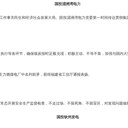
国投湄洲湾电力
供工作事关民生和经济社会发展大局。国投湄洲湾电力党委第一时间传达贯彻集
、执行等各环节，确保煤炭按时足额兑现；积极主动、不等不靠，加强与国内大
家主力燃煤电厂中名列前茅，获得福建省工信厅通报表扬。
、常态开展安全生产监督检查，不走过场、不留死角、不留盲区，对发现问题做
国投钦州发电