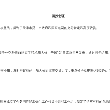
国投北疆
场攻坚战，得到了天津市委、市政府和国家电网的充分肯定和高度赞赏。
疆争分夺秒提前结束了#2机组大修，于9月24日紧急并网发电，通过科学组
交小组，及时驻矿驻站，加大长协煤炭交货力度，重点长协兑现率达到93%
一时间成立了今冬明春能源保供工作领导小组和工作组，制定了切实可行的能源