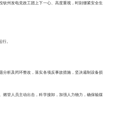
投钦州发电党政工团上下一心、高度重视，时刻绷紧安全生
运行。
题分析及闭环整改，落实各项反事故措施，坚决遏制设备损
。燃管人员主动出击，科学接卸，加强人力物力，确保输煤